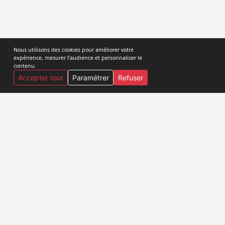
Nous utilisons des cookies pour améliorer votre
expérience, mesurer l’audience et personnaliser le
contenu.
Accepter tout
Paramétrer
Refuser
Goma-DRC
16,Avenue Karisimbi, Quartier Les Volcans
Commune de Goma
BP 351 Kinshasa I DR Congo