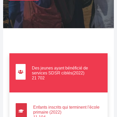
Des jeunes ayant bénéficié de
services SDSR ciblés(2022)
21 702
Enfants inscrits qui terminent l'école
primaire (2022)